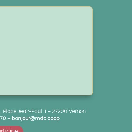
hi, Place Jean-Paul II – 27200 Vernon
 70
–
bonjour@mdc.coop
rticipe